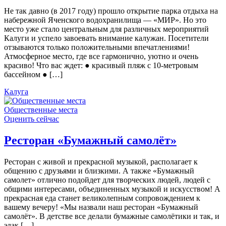
Не так давно (в 2017 году) прошло открытие парка отдыха на
набережной Яченского водохранилища — «МИР». Но это
место уже стало центральным для различных мероприятий
Калуги и успело завоевать внимание калужан. Посетители
отзываются только положительными впечатлениями!
Атмосферное место, где все гармонично, уютно и очень
красиво! Что вас ждет: ● красивый пляж с 10-метровым
бассейном ● […]
Калуга
Общественные места
Оценить сейчас
Ресторан «Бумажный самолёт»
Ресторан с живой и прекрасной музыкой, располагает к
общению с друзьями и близкими. А также «Бумажный
самолет» отлично подойдет для творческих людей, людей с
общими интересами, объединенных музыкой и искусством! А
прекрасная еда станет великолепным сопровождением к
вашему вечеру! «Мы назвали наш ресторан «Бумажный
самолёт». В детстве все делали бумажные самолётики и так, и
эдак […]