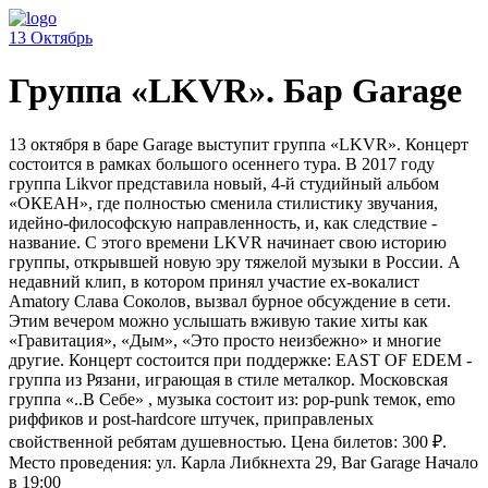
13
Октябрь
Группа «LKVR». Бар Garage
13 октября в баре Garage выступит группа «LKVR». Концерт
состоится в рамках большого осеннего тура. В 2017 году
группа Likvor представила новый, 4-й студийный альбом
«ОКЕАН», где полностью сменила стилистику звучания,
идейно-философскую направленность, и, как следствие -
название. С этого времени LKVR начинает свою историю
группы, открывшей новую эру тяжелой музыки в России. А
недавний клип, в котором принял участие ex-вокалист
Amatory Слава Соколов, вызвал бурное обсуждение в сети.
Этим вечером можно услышать вживую такие хиты как
«Гравитация», «Дым», «Это просто неизбежно» и многие
другие. Концерт состоится при поддержке: EAST OF EDEM -
группа из Рязани, играющая в стиле металкор. Московская
группа «..В Себе» , музыка состоит из: pop-punk темок, emo
риффиков и post-hardcore штучек, приправленых
свойственной ребятам душевностью. Цена билетов: 300 ₽.
Место проведения: ул. Карла Либкнехта 29, Bar Garage Начало
в 19:00