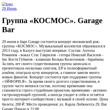
29
Июнь
Группа «КОСМОС». Garage
Bar
29 июня в баре Garage состоится концерт московской рок-
группы «КОСМОС». Музыкальный коллектив образовался в
2013 году, в Калуге выступят впервые. Состав: Антоха
Романюк - вокал Стас Гаврилов - гитара Николай Василов -
бас Костя Губанов - клавиши Колька Колесников - барабаны
За пять лет своего существования группа записала и
презентовала несколько синглов, EP и полноформатный
альбом, отыграла кучу концертов, а главное завели много
новых фанатов. Концерт состоится при поддержке группы
«ЭЙФОРИ.Я». За время своего долгого существования, в
группе часто менялся состав, поэтому временами она
становится строго студийным проектом, временами - активно
гастролирующей группой, а иногда уходит в себя и остаётся
просто интернет-сообществом с музыкой в своей основе. Цена
билета: 200 ₽. Место проведения: ул. Карла Либкнехта 29, Bar
Garage Начало в 21:00