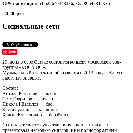
GPS-навигация:
54.522640348376, 36.280547845935
200,00
руб
Социальные сети
Save
29 июня в баре Garage состоится концерт московской рок-
группы «КОСМОС».
Музыкальный коллектив образовался в 2013 году, в Калуге
выступят впервые.
Состав:
Антоха Романюк — вокал
Стас Гаврилов — гитара
Николай Василов — бас
Костя Губанов — клавиши
Колька Колесников — барабаны
За пять лет своего существования группа записала и
презентовала несколько синглов, EP и полноформатный