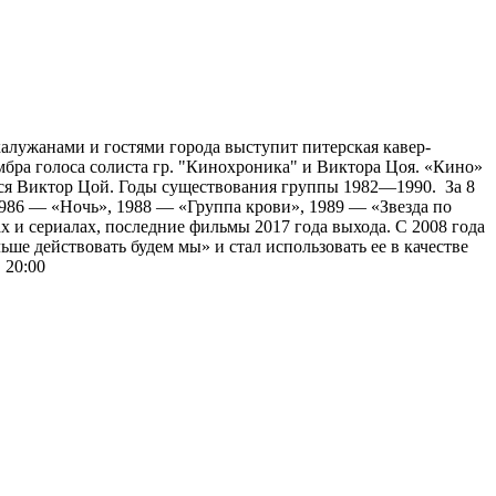
калужанами и гостями города выступит питерская кавер-
бра голоса солиста гр. "Кинохроника" и Виктора Цоя. «Кино»
ется Виктор Цой. Годы существования группы 1982—1990. За 8
986 — «Ночь», 1988 — «Группа крови», 1989 — «Звезда по
х и сериалах, последние фильмы 2017 года выхода. С 2008 года
ше действовать будем мы» и стал использовать ее в качестве
 20:00