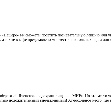
 В «Пещере» вы сможете: посетить познавательную лекцию или у
ы, а также в кафе представлено множество настольных игр, а для 
а набережной Яченского водохранилища — «МИР». Но это место 
лько положительными впечатлениями! Атмосферное место, где вс