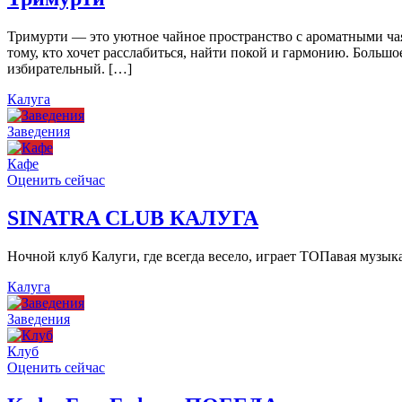
Тримурти — это уютное чайное пространство с ароматными чая
тому, кто хочет расслабиться, найти покой и гармонию. Больш
избирательный. […]
Калуга
Заведения
Кафе
Оценить сейчас
SINATRA CLUB КАЛУГА
Ночной клуб Калуги, где всегда весело, играет ТОПавая музы
Калуга
Заведения
Клуб
Оценить сейчас