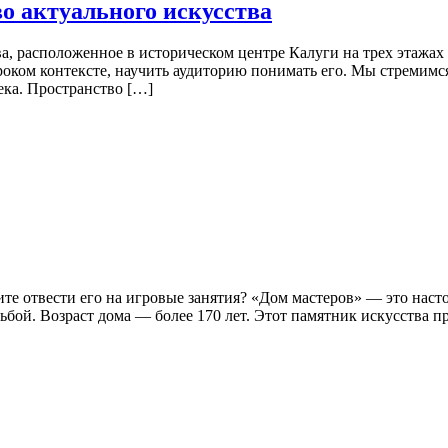
о актуального искусства
, расположенное в историческом центре Калуги на трех этажах
роком контексте, научить аудиторию понимать его. Мы стремимся
ека. Пространство […]
тите отвести его на игровые занятия? «Дом мастеров» — это на
бой. Возраст дома — более 170 лет. Этот памятник искусства п