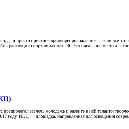
иво, да и просто приятное времяпрепровождение — если все это в
айн-трансляции спортивных матчей. Это идеальное место для тог
КЦ)
а предполагал завлечь молодежь и развить в ней таланты творче
2017 году. ИКЦ — площадка, направленная для освещения соврем