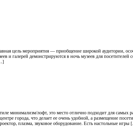
лавная цель мероприятия — приобщение широкой аудитории, осо
еев и галерей демонстрируются в ночь музеев для посетителей
…]
иле минимализм/лофт, это место отлично подходит для самых р
ентре города, что делает ее очень удобной, а размещение посет
оектор, плазма, звуковое оборудование. Есть настольные игры 