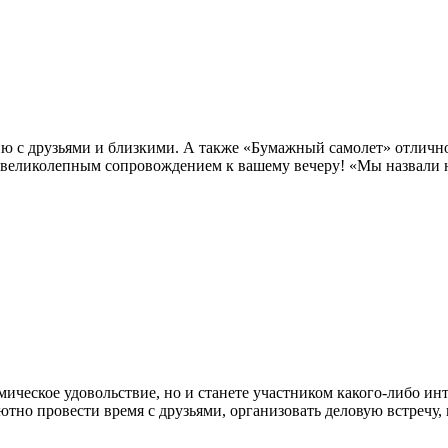
ию с друзьями и близкими. А также «Бумажный самолет» отличн
 великолепным сопровождением к вашему вечеру! «Мы назвали н
мическое удовольствие, но и станете участником какого-либо ин
тно провести время с друзьями, организовать деловую встречу,