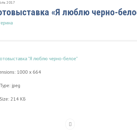
юль
2017
товыставка «Я люблю черно-бело
терина
nsions:
1000 x 664
 Type:
jpeg
Size:
214 КБ