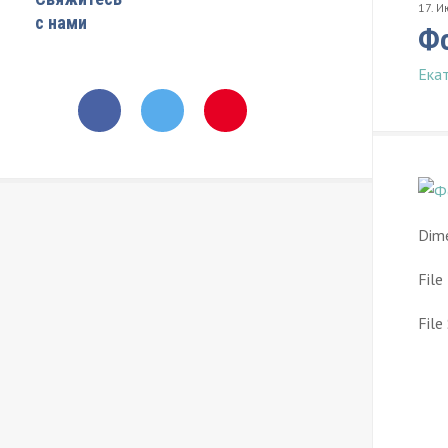
17
.
И
с нами
Фо
Ека
Dime
File
File 