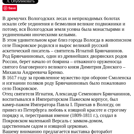
Save
В дремучих Вологодских лесах и непроходимых болотах
искали себе уединения и безмолвия великие подвижники и
потому, вся Вологодская земля усеяна была монастырями и
уединенными иноческими кельями.
В этом удивительном крае близ города Вологда в живописном
селе Покровское родился и вырос великий русский
аскетический писатель – святитель Игнатий Брянчанинов.
Род Брянчаниновых, один из древнейших дворянских родов
России, берет начало от боярина – отважного оруженосца
святого благоверного великого князя Димитрия Донского –
Михаила Андреевича Бренко.
В 1617 году за проявленное мужество при обороне Смоленска
и изгнании поляков роду Брянчаниновых было пожаловано
село Покровское.
Отец святителя Игнатия, Александр Семенович Брянчанинов,
воспитывался в Императорском Пажеском корпусе, был
камер-пажом Императора Павла I. Приехав в Вологду, он
привез из Петербурга любовь к изящной красоте и строгому
порядку и, перестраивая имение (1809-1811 г.), создал в
Покровском маленький Версаль с замком-домом,
царственным садом и изящной церковью.
Вашему вниманию предлагается выставка фоторабот