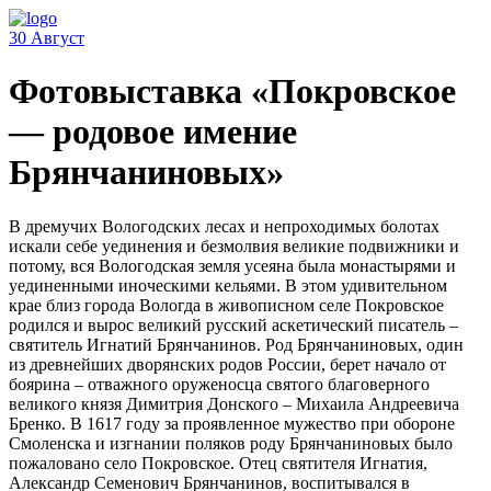
30
Август
Фотовыставка «Покровское
— родовое имение
Брянчаниновых»
В дремучих Вологодских лесах и непроходимых болотах
искали себе уединения и безмолвия великие подвижники и
потому, вся Вологодская земля усеяна была монастырями и
уединенными иноческими кельями. В этом удивительном
крае близ города Вологда в живописном селе Покровское
родился и вырос великий русский аскетический писатель –
святитель Игнатий Брянчанинов. Род Брянчаниновых, один
из древнейших дворянских родов России, берет начало от
боярина – отважного оруженосца святого благоверного
великого князя Димитрия Донского – Михаила Андреевича
Бренко. В 1617 году за проявленное мужество при обороне
Смоленска и изгнании поляков роду Брянчаниновых было
пожаловано село Покровское. Отец святителя Игнатия,
Александр Семенович Брянчанинов, воспитывался в