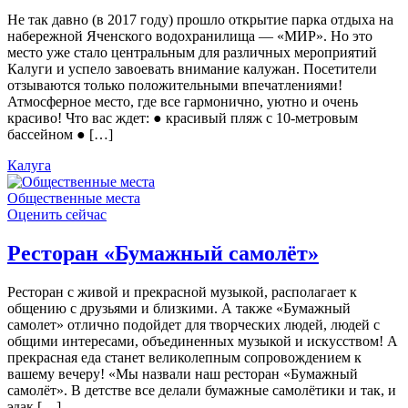
Не так давно (в 2017 году) прошло открытие парка отдыха на
набережной Яченского водохранилища — «МИР». Но это
место уже стало центральным для различных мероприятий
Калуги и успело завоевать внимание калужан. Посетители
отзываются только положительными впечатлениями!
Атмосферное место, где все гармонично, уютно и очень
красиво! Что вас ждет: ● красивый пляж с 10-метровым
бассейном ● […]
Калуга
Общественные места
Оценить сейчас
Ресторан «Бумажный самолёт»
Ресторан с живой и прекрасной музыкой, располагает к
общению с друзьями и близкими. А также «Бумажный
самолет» отлично подойдет для творческих людей, людей с
общими интересами, объединенных музыкой и искусством! А
прекрасная еда станет великолепным сопровождением к
вашему вечеру! «Мы назвали наш ресторан «Бумажный
самолёт». В детстве все делали бумажные самолётики и так, и
эдак […]