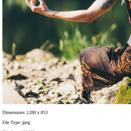
Dimensions:
1280 x 853
File Type:
jpeg