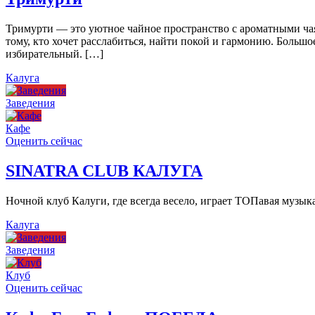
Тримурти — это уютное чайное пространство с ароматными чая
тому, кто хочет расслабиться, найти покой и гармонию. Больш
избирательный. […]
Калуга
Заведения
Кафе
Оценить сейчас
SINATRA CLUB КАЛУГА
Ночной клуб Калуги, где всегда весело, играет ТОПавая музы
Калуга
Заведения
Клуб
Оценить сейчас