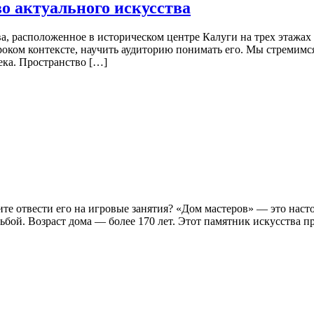
о актуального искусства
, расположенное в историческом центре Калуги на трех этажах
роком контексте, научить аудиторию понимать его. Мы стремимся
ека. Пространство […]
тите отвести его на игровые занятия? «Дом мастеров» — это на
бой. Возраст дома — более 170 лет. Этот памятник искусства п