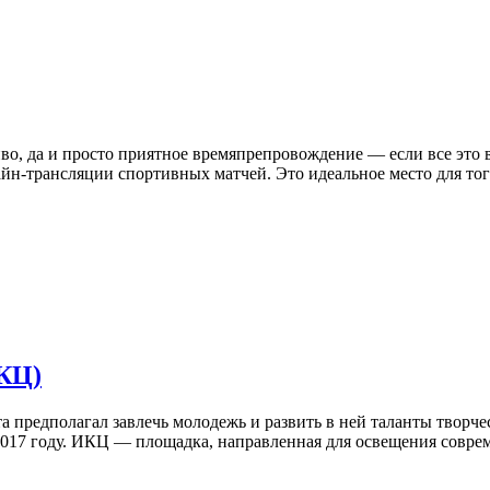
иво, да и просто приятное времяпрепровождение — если все это в
айн-трансляции спортивных матчей. Это идеальное место для тог
КЦ)
а предполагал завлечь молодежь и развить в ней таланты творче
2017 году. ИКЦ — площадка, направленная для освещения соврем