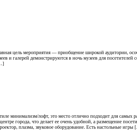
лавная цель мероприятия — приобщение широкой аудитории, осо
еев и галерей демонстрируются в ночь музеев для посетителей
…]
иле минимализм/лофт, это место отлично подходит для самых р
ентре города, что делает ее очень удобной, а размещение посет
оектор, плазма, звуковое оборудование. Есть настольные игры 