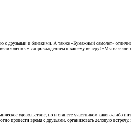
ию с друзьями и близкими. А также «Бумажный самолет» отличн
 великолепным сопровождением к вашему вечеру! «Мы назвали н
мическое удовольствие, но и станете участником какого-либо ин
тно провести время с друзьями, организовать деловую встречу,