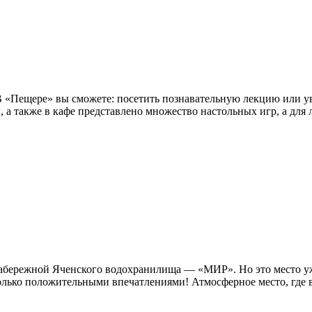
 В «Пещере» вы сможете: посетить познавательную лекцию или у
ы, а также в кафе представлено множество настольных игр, а для 
а набережной Яченского водохранилища — «МИР». Но это место 
лько положительными впечатлениями! Атмосферное место, где вс