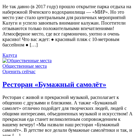
Не так давно (в 2017 году) прошло открытие парка отдыха на
набережной Яченского водохранилища — «МИР». Но это
место уже стало центральным для различных мероприятий
Калуги и успело завоевать внимание калужан. Посетители
отзываются только положительными впечатлениями!
Атмосферное место, где все гармонично, уютно и очень
красиво! Что вас ждет: ● красивый пляж с 10-метровым
бассейном ● […]
Калуга
Общественные места
Оценить сейчас
Ресторан «Бумажный самолёт»
Ресторан с живой и прекрасной музыкой, располагает к
общению с друзьями и близкими. А также «Бумажный
самолет» отлично подойдет для творческих людей, людей с
общими интересами, объединенных музыкой и искусством! А
прекрасная еда станет великолепным сопровождением к
вашему вечеру! «Мы назвали наш ресторан «Бумажный
самолёт». В детстве все делали бумажные самолётики и так, и
эдак […]