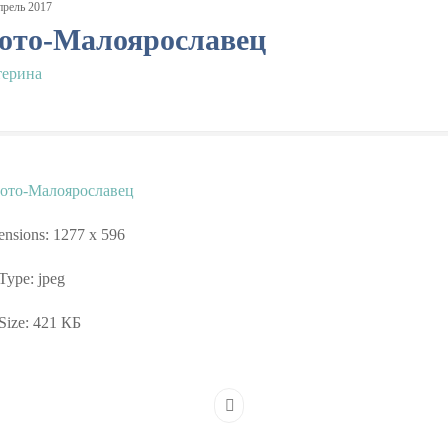
прель
2017
ото-Малоярославец
терина
nsions:
1277 x 596
 Type:
jpeg
Size:
421 КБ