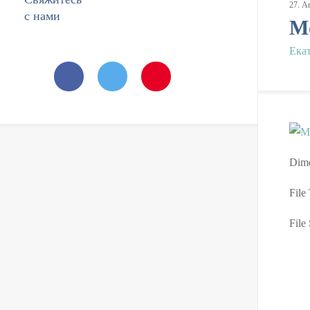
27
.
А
с нами
М
Ека
Dime
File
File 