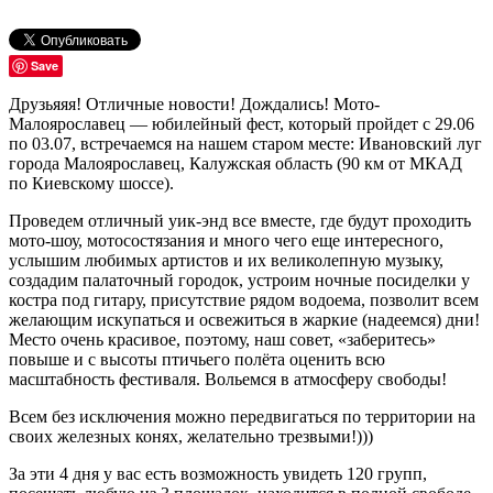
Save
Друзьяяя! Отличные новости! Дождались! Мото-
Малоярославец — юбилейный фест, который пройдет с 29.06
по 03.07, встречаемся на нашем старом месте: Ивановский луг
города Малоярославец, Калужская область (90 км от МКАД
по Киевскому шоссе).
Проведем отличный уик-энд все вместе, где будут проходить
мото-шоу, мотосостязания и много чего еще интересного,
услышим любимых артистов и их великолепную музыку,
создадим палаточный городок, устроим ночные посиделки у
костра под гитару, присутствие рядом водоема, позволит всем
желающим искупаться и освежиться в жаркие (надеемся) дни!
Место очень красивое, поэтому, наш совет, «заберитесь»
повыше и с высоты птичьего полёта оценить всю
масштабность фестиваля. Вольемся в атмосферу свободы!
Всем без исключения можно передвигаться по территории на
своих железных конях, желательно трезвыми!)))
За эти 4 дня у вас есть возможность увидеть 120 групп,