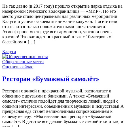
Не так давно (в 2017 году) прошло открытие парка отдыха на
набережной Яченского водохранилища — «МИР». Но это
место уже стало центральным для различных мероприятий
Калуги и успело завоевать внимание калужан. Посетители
отзываются только положительными впечатлениями!
Атмосферное место, где все гармонично, уютно и очень
красиво! Что вас ждет: ● красивый пляж с 10-метровым
бассейном ● […]
Калуга
Общественные места
Оценить сейчас
Ресторан «Бумажный самолёт»
Ресторан с живой и прекрасной музыкой, располагает к
общению с друзьями и близкими. А также «Бумажный
самолет» отлично подойдет для творческих людей, людей с
общими интересами, объединенных музыкой и искусством! А
прекрасная еда станет великолепным сопровождением к
вашему вечеру! «Мы назвали наш ресторан «Бумажный
самолёт». В детстве все делали бумажные самолётики и так, и
эдак […]