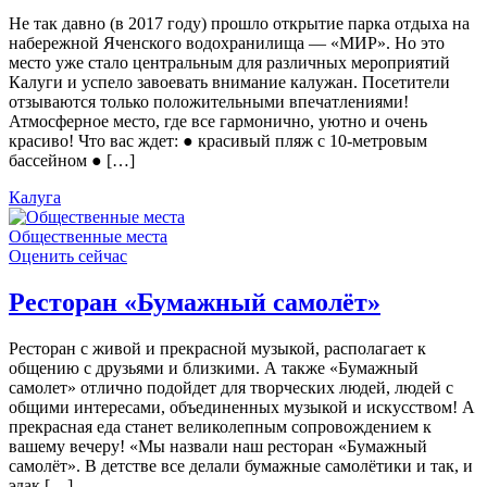
Не так давно (в 2017 году) прошло открытие парка отдыха на
набережной Яченского водохранилища — «МИР». Но это
место уже стало центральным для различных мероприятий
Калуги и успело завоевать внимание калужан. Посетители
отзываются только положительными впечатлениями!
Атмосферное место, где все гармонично, уютно и очень
красиво! Что вас ждет: ● красивый пляж с 10-метровым
бассейном ● […]
Калуга
Общественные места
Оценить сейчас
Ресторан «Бумажный самолёт»
Ресторан с живой и прекрасной музыкой, располагает к
общению с друзьями и близкими. А также «Бумажный
самолет» отлично подойдет для творческих людей, людей с
общими интересами, объединенных музыкой и искусством! А
прекрасная еда станет великолепным сопровождением к
вашему вечеру! «Мы назвали наш ресторан «Бумажный
самолёт». В детстве все делали бумажные самолётики и так, и
эдак […]