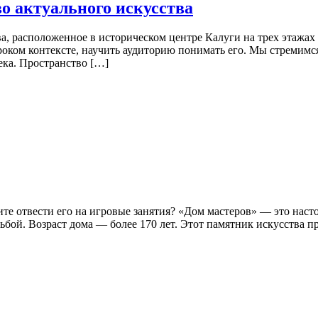
о актуального искусства
, расположенное в историческом центре Калуги на трех этажах
роком контексте, научить аудиторию понимать его. Мы стремимся
ека. Пространство […]
тите отвести его на игровые занятия? «Дом мастеров» — это на
бой. Возраст дома — более 170 лет. Этот памятник искусства п