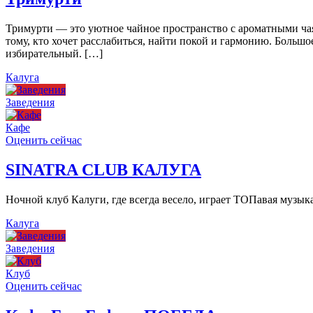
Тримурти — это уютное чайное пространство с ароматными чая
тому, кто хочет расслабиться, найти покой и гармонию. Больш
избирательный. […]
Калуга
Заведения
Кафе
Оценить сейчас
SINATRA CLUB КАЛУГА
Ночной клуб Калуги, где всегда весело, играет ТОПавая музы
Калуга
Заведения
Клуб
Оценить сейчас