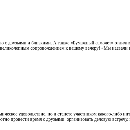
ию с друзьями и близкими. А также «Бумажный самолет» отличн
 великолепным сопровождением к вашему вечеру! «Мы назвали н
мическое удовольствие, но и станете участником какого-либо ин
тно провести время с друзьями, организовать деловую встречу,