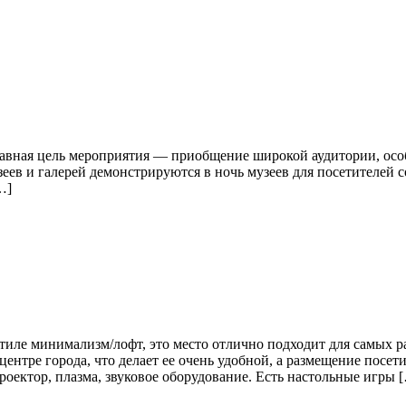
лавная цель мероприятия — приобщение широкой аудитории, осо
еев и галерей демонстрируются в ночь музеев для посетителей
…]
иле минимализм/лофт, это место отлично подходит для самых р
ентре города, что делает ее очень удобной, а размещение посет
оектор, плазма, звуковое оборудование. Есть настольные игры 