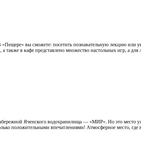
 В «Пещере» вы сможете: посетить познавательную лекцию или у
ы, а также в кафе представлено множество настольных игр, а для 
а набережной Яченского водохранилища — «МИР». Но это место 
лько положительными впечатлениями! Атмосферное место, где вс