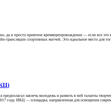
иво, да и просто приятное времяпрепровождение — если все это в
айн-трансляции спортивных матчей. Это идеальное место для тог
КЦ)
а предполагал завлечь молодежь и развить в ней таланты творче
2017 году. ИКЦ — площадка, направленная для освещения соврем