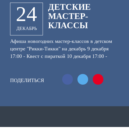
ДЕТСКИЕ
24
МАСТЕР-
КЛАССЫ
ДЕКАБРЬ
Афиша новогодних мастер-классов в детском
центре "Рикки-Тикки" на декабрь 9 декабря
17:00 - Квест с пираткой 10 декабря 17:00 -
Покрутим шары-сосиски (делаем животных) 16
декабря 15:00 -Новогодняя неоновая дискотека
17 декабря 17:00 - Мастер-класс "Письмо Деду
ПОДЕЛИТЬСЯ
Морозу" 23 декабря 17:00 - Новогодняя ёлка 24
декабря 17:00 - Мастер-класс "Новогодняя
игрушка" Место проведения: Детский
развлекательный центр "Рикки-
Тикки", Секиотовское кольцо, 5 (ТРЦ КЛЕВЕР)