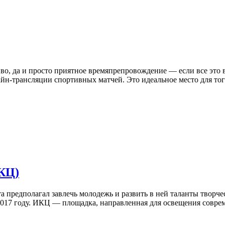
иво, да и просто приятное времяпрепровождение — если все это в
айн-трансляции спортивных матчей. Это идеальное место для тог
КЦ)
а предполагал завлечь молодежь и развить в ней таланты творче
2017 году. ИКЦ — площадка, направленная для освещения соврем