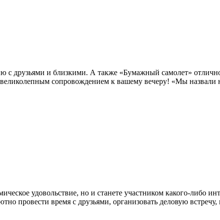
ию с друзьями и близкими. А также «Бумажный самолет» отличн
 великолепным сопровождением к вашему вечеру! «Мы назвали н
мическое удовольствие, но и станете участником какого-либо ин
тно провести время с друзьями, организовать деловую встречу,