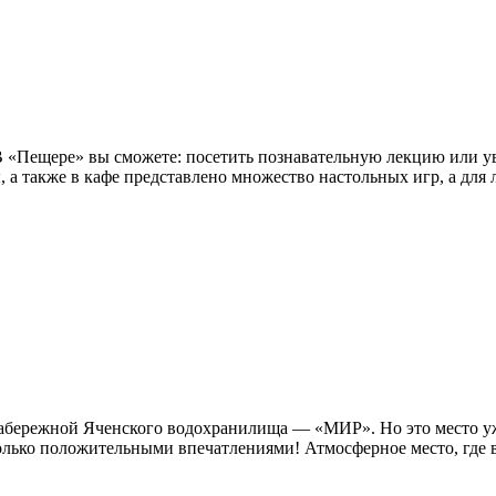
 В «Пещере» вы сможете: посетить познавательную лекцию или у
ы, а также в кафе представлено множество настольных игр, а для 
а набережной Яченского водохранилища — «МИР». Но это место 
лько положительными впечатлениями! Атмосферное место, где вс