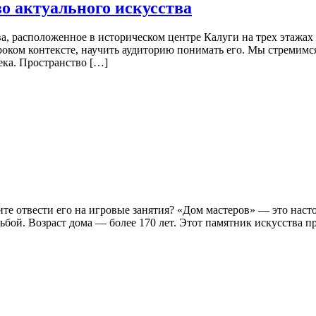
о актуального искусства
, расположенное в историческом центре Калуги на трех этажах
роком контексте, научить аудиторию понимать его. Мы стремимся
ека. Пространство […]
тите отвести его на игровые занятия? «Дом мастеров» — это на
бой. Возраст дома — более 170 лет. Этот памятник искусства п