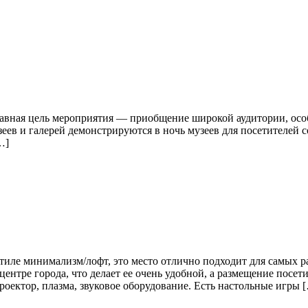
лавная цель мероприятия — приобщение широкой аудитории, осо
еев и галерей демонстрируются в ночь музеев для посетителей
…]
иле минимализм/лофт, это место отлично подходит для самых р
ентре города, что делает ее очень удобной, а размещение посет
оектор, плазма, звуковое оборудование. Есть настольные игры 