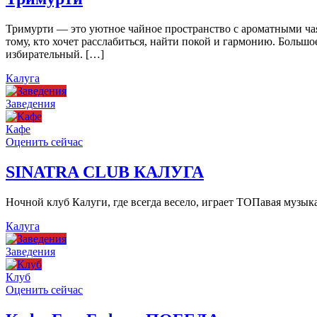
Тримурти — это уютное чайное пространство с ароматными чая
тому, кто хочет расслабиться, найти покой и гармонию. Больш
избирательный. […]
Калуга
Заведения
Кафе
Оценить сейчас
SINATRA CLUB КАЛУГА
Ночной клуб Калуги, где всегда весело, играет ТОПавая музы
Калуга
Заведения
Клуб
Оценить сейчас