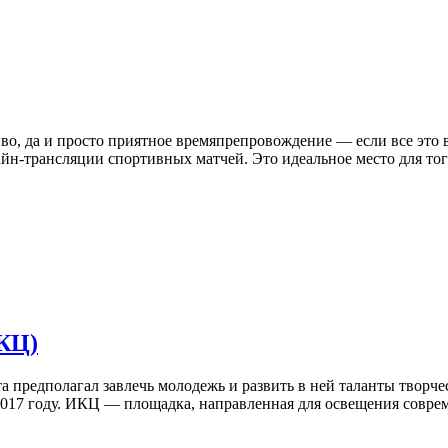
иво, да и просто приятное времяпрепровождение — если все это в
айн-трансляции спортивных матчей. Это идеальное место для тог
КЦ)
а предполагал завлечь молодежь и развить в ней таланты творче
2017 году. ИКЦ — площадка, направленная для освещения соврем