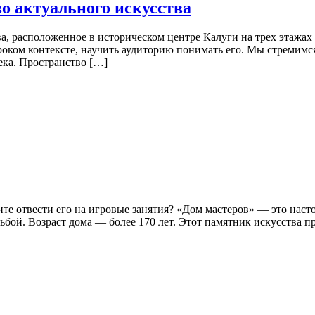
о актуального искусства
, расположенное в историческом центре Калуги на трех этажах
роком контексте, научить аудиторию понимать его. Мы стремимся
ека. Пространство […]
тите отвести его на игровые занятия? «Дом мастеров» — это на
бой. Возраст дома — более 170 лет. Этот памятник искусства п