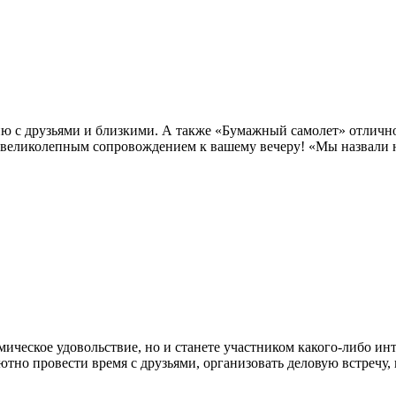
ию с друзьями и близкими. А также «Бумажный самолет» отличн
 великолепным сопровождением к вашему вечеру! «Мы назвали н
мическое удовольствие, но и станете участником какого-либо ин
тно провести время с друзьями, организовать деловую встречу,