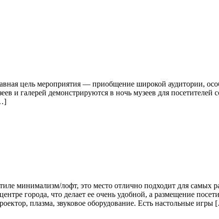
лавная цель мероприятия — приобщение широкой аудитории, осо
еев и галерей демонстрируются в ночь музеев для посетителей
…]
иле минимализм/лофт, это место отлично подходит для самых р
ентре города, что делает ее очень удобной, а размещение посет
оектор, плазма, звуковое оборудование. Есть настольные игры 