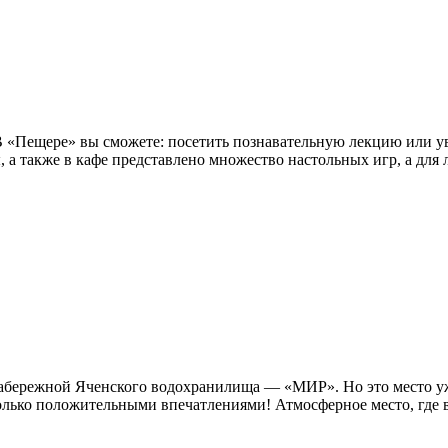
 В «Пещере» вы сможете: посетить познавательную лекцию или у
ы, а также в кафе представлено множество настольных игр, а для 
а набережной Яченского водохранилища — «МИР». Но это место 
лько положительными впечатлениями! Атмосферное место, где вс