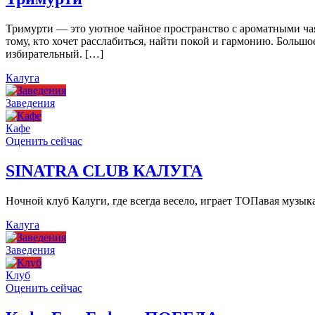
Тримурти — это уютное чайное пространство с ароматными чая
тому, кто хочет расслабиться, найти покой и гармонию. Больш
избирательный. […]
Калуга
Заведения
Кафе
Оценить сейчас
SINATRA CLUB КАЛУГА
Ночной клуб Калуги, где всегда весело, играет ТОПавая музы
Калуга
Заведения
Клуб
Оценить сейчас