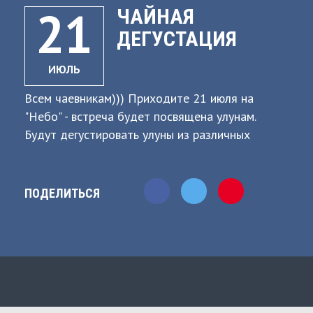
21
ЧАЙНАЯ
ДЕГУСТАЦИЯ
ИЮЛЬ
Всем чаевникам))) Приходите 21 июля на
"Небо" - встреча будет посвящена улунам.
Будут дегустировать улуны из различных
регионов Китая, определим что такое улун,
научимся различать их между собой, выделим
основные признаки во вкусе и аромате.
ПОДЕЛИТЬСЯ
Руководитель проекта Мойчай.ру-Калуга -
Канцер Андрей.
1+