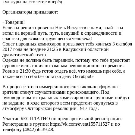
культуры на столетие вперёд.
Организаторы призывают:
«Товарищ!
Если ты решил провести Ночь Искусств с нами, знай – ты
встал на верный путь, путь, ведущий к справедливости и
счастью для всякого трудящегося человека!
Совет народных комиссаров призывает тебя явиться 3 октября
2017 года не позднее 21:25 в Калужский областной
драматический театр.
Одежда не должна быть парадной, потому что тебе предстоят
суровые испытания по законам революционного времени.
Ровно в 21:30 будь готов отдать всё, что имеешь при себе, а
также всего себя без остатка делу Октября!»
В процессе этого иммерсивного спектакля-перформанса
зрители станут соучастниками происходящего. Под
руководством театральных комиссаров они группами пойдут
на задание, в ходе которого всем предстоит окунуться в
атмосферу Октябрьской революции 1917 года.
Участие БЕСПЛАТНО по предварительной регистрации.
Регистрация в группе: https://vk.com/event155711527 и по
телефону (4842)56-39-48.