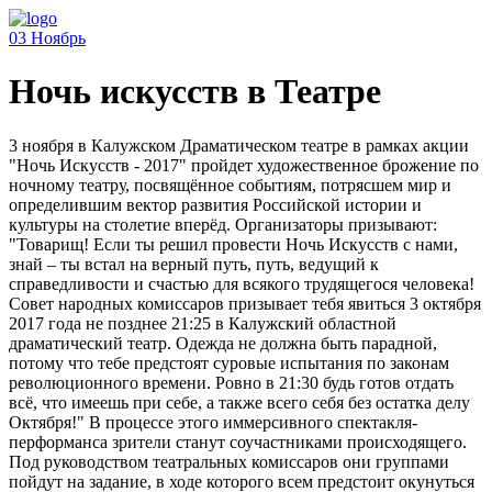
03
Ноябрь
Ночь искусств в Театре
3 ноября в Калужском Драматическом театре в рамках акции
"Ночь Искусств - 2017" пройдет художественное брожение по
ночному театру, посвящённое событиям, потрясшем мир и
определившим вектор развития Российской истории и
культуры на столетие вперёд. Организаторы призывают:
"Товарищ! Если ты решил провести Ночь Искусств с нами,
знай – ты встал на верный путь, путь, ведущий к
справедливости и счастью для всякого трудящегося человека!
Совет народных комиссаров призывает тебя явиться 3 октября
2017 года не позднее 21:25 в Калужский областной
драматический театр. Одежда не должна быть парадной,
потому что тебе предстоят суровые испытания по законам
революционного времени. Ровно в 21:30 будь готов отдать
всё, что имеешь при себе, а также всего себя без остатка делу
Октября!" В процессе этого иммерсивного спектакля-
перформанса зрители станут соучастниками происходящего.
Под руководством театральных комиссаров они группами
пойдут на задание, в ходе которого всем предстоит окунуться