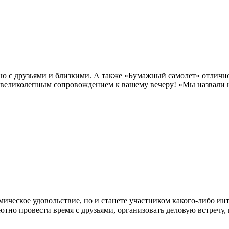
ию с друзьями и близкими. А также «Бумажный самолет» отличн
 великолепным сопровождением к вашему вечеру! «Мы назвали н
мическое удовольствие, но и станете участником какого-либо ин
тно провести время с друзьями, организовать деловую встречу,