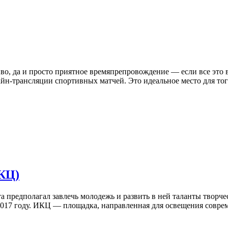
иво, да и просто приятное времяпрепровождение — если все это в
айн-трансляции спортивных матчей. Это идеальное место для тог
КЦ)
а предполагал завлечь молодежь и развить в ней таланты творче
2017 году. ИКЦ — площадка, направленная для освещения соврем