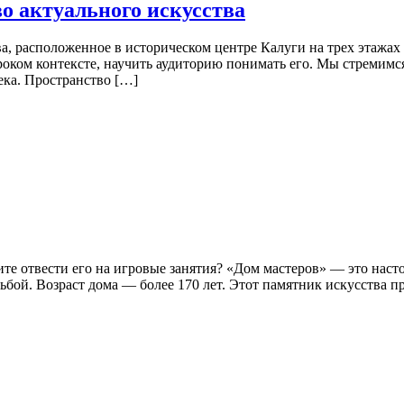
о актуального искусства
, расположенное в историческом центре Калуги на трех этажах
роком контексте, научить аудиторию понимать его. Мы стремимся
ека. Пространство […]
тите отвести его на игровые занятия? «Дом мастеров» — это на
бой. Возраст дома — более 170 лет. Этот памятник искусства п