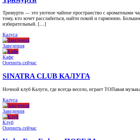
Тримурти — это уютное чайное пространство с ароматными чая
тому, кто хочет расслабиться, найти покой и гармонию. Больш
избирательный. […]
Калуга
Заведения
Кафе
Оценить сейчас
SINATRA CLUB КАЛУГА
Ночной клуб Калуги, где всегда весело, играет ТОПавая музы
Калуга
Заведения
Клуб
Оценить сейчас