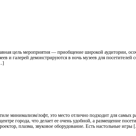
лавная цель мероприятия — приобщение широкой аудитории, осо
еев и галерей демонстрируются в ночь музеев для посетителей
…]
иле минимализм/лофт, это место отлично подходит для самых р
ентре города, что делает ее очень удобной, а размещение посет
оектор, плазма, звуковое оборудование. Есть настольные игры 