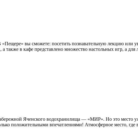
 В «Пещере» вы сможете: посетить познавательную лекцию или у
ы, а также в кафе представлено множество настольных игр, а для 
а набережной Яченского водохранилища — «МИР». Но это место 
лько положительными впечатлениями! Атмосферное место, где вс