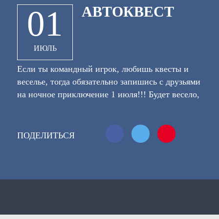
АВТОКВЕСТ
01
ИЮЛЬ
Если ты командный игрок, любишь квесты и
веселье, тогда обязательно запишись с друзьями
на ночное приключение 1 июля!!! Будет весело,
обещаем! А теперь подробнее... 1 команда - это
1 машина... капитану команды присылают 20
кусочков изображений. Ваша цель - понять, где
ПОДЕЛИТЬСЯ
находятся места на фото, приехать к ним, найти
код и записать в маршрутку. После
выполненного задания ваша команда
отправляется к поиску следующего места!
Предупреждаем! Азарт и адреналин будут
1+
захлестывать тебя, держи себя в руках!)