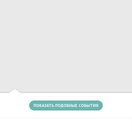
Главный приз-сертификат на игру в пейнтбол
от ПАРТИЗАН, а так же приятные сюрпризы от
Есть несколько событий в этом месте
партнёров! Но главное не победа, а веселое
участие!) Запись по тел: 8 (920) 614 74 94
ПОКАЗАТЬ ПОДОБНЫЕ СОБЫТИЯ