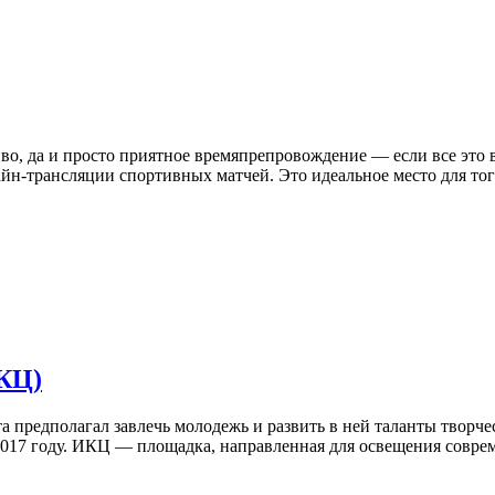
иво, да и просто приятное времяпрепровождение — если все это в
айн-трансляции спортивных матчей. Это идеальное место для тог
КЦ)
а предполагал завлечь молодежь и развить в ней таланты творче
2017 году. ИКЦ — площадка, направленная для освещения соврем