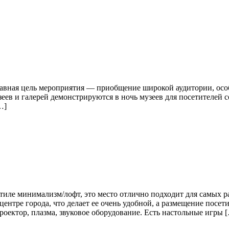
лавная цель мероприятия — приобщение широкой аудитории, осо
еев и галерей демонстрируются в ночь музеев для посетителей
…]
иле минимализм/лофт, это место отлично подходит для самых р
ентре города, что делает ее очень удобной, а размещение посет
оектор, плазма, звуковое оборудование. Есть настольные игры 