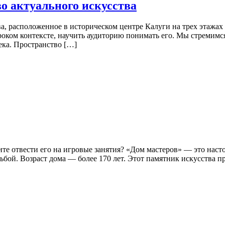
о актуального искусства
, расположенное в историческом центре Калуги на трех этажах
роком контексте, научить аудиторию понимать его. Мы стремимся
ека. Пространство […]
тите отвести его на игровые занятия? «Дом мастеров» — это на
бой. Возраст дома — более 170 лет. Этот памятник искусства п