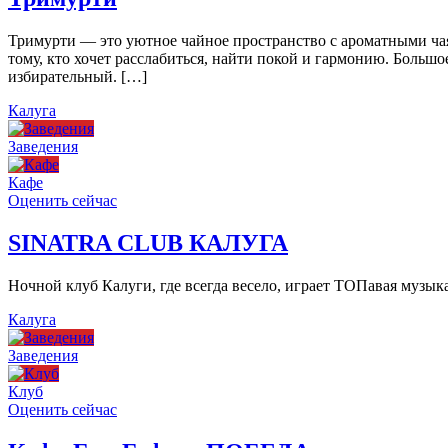
Тримурти — это уютное чайное пространство с ароматными чая
тому, кто хочет расслабиться, найти покой и гармонию. Больш
избирательный. […]
Калуга
Заведения
Кафе
Оценить сейчас
SINATRA CLUB КАЛУГА
Ночной клуб Калуги, где всегда весело, играет ТОПавая музы
Калуга
Заведения
Клуб
Оценить сейчас