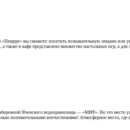
 В «Пещере» вы сможете: посетить познавательную лекцию или у
ы, а также в кафе представлено множество настольных игр, а для 
а набережной Яченского водохранилища — «МИР». Но это место 
лько положительными впечатлениями! Атмосферное место, где вс