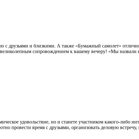
ию с друзьями и близкими. А также «Бумажный самолет» отличн
 великолепным сопровождением к вашему вечеру! «Мы назвали н
мическое удовольствие, но и станете участником какого-либо ин
тно провести время с друзьями, организовать деловую встречу,