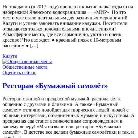
Не так давно (в 2017 году) прошло открытие парка отдыха на
набережной Яченского водохранилища — «МИР». Но это
место уже стало центральным для различных мероприятий
Калуги и успело завоевать внимание калужан. Посетители
отзываются только положительными впечатлениями!
Атмосферное место, где все гармонично, уютно и очень
красиво! Что вас ждет: ● красивый пляж с 10-метровым
бассейном ● […]
Калуга
Общественные места
Оценить сейчас
Ресторан «Бумажный самолёт»
Ресторан с живой и прекрасной музыкой, располагает к
общению с друзьями и близкими. А также «Бумажный
самолет» отлично подойдет для творческих людей, людей с
общими интересами, объединенных музыкой и искусством! А
прекрасная еда станет великолепным сопровождением к
вашему вечеру! «Мы назвали наш ресторан «Бумажный
самолёт». В детстве все делали бумажные самолётики и так, и
эдак […]