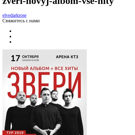
zveri-novyj-albom-vse-hity
elvedarkrose
Свяжитесь
с нами