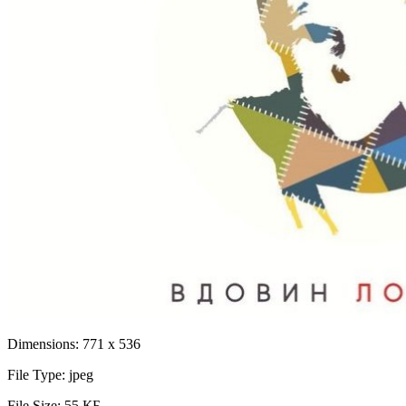
Dimensions:
771 x 536
File Type:
jpeg
File Size:
55 КБ