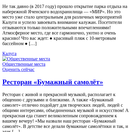
Не так давно (в 2017 году) прошло открытие парка отдыха на
набережной Яченского водохранилища — «МИР». Но это
место уже стало центральным для различных мероприятий
Калуги и успело завоевать внимание калужан. Посетители
отзываются только положительными впечатлениями!
Атмосферное место, где все гармонично, уютно и очень
красиво! Что вас ждет: ● красивый пляж с 10-метровым
бассейном ● […]
Калуга
Общественные места
Оценить сейчас
Ресторан «Бумажный самолёт»
Ресторан с живой и прекрасной музыкой, располагает к
общению с друзьями и близкими. А также «Бумажный
самолет» отлично подойдет для творческих людей, людей с
общими интересами, объединенных музыкой и искусством! А
прекрасная еда станет великолепным сопровождением к
вашему вечеру! «Мы назвали наш ресторан «Бумажный
самолёт». В детстве все делали бумажные самолётики и так, и
эдак […]