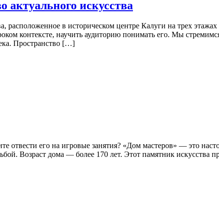
о актуального искусства
, расположенное в историческом центре Калуги на трех этажах
роком контексте, научить аудиторию понимать его. Мы стремимся
ека. Пространство […]
тите отвести его на игровые занятия? «Дом мастеров» — это на
бой. Возраст дома — более 170 лет. Этот памятник искусства п