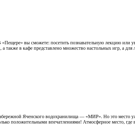
 В «Пещере» вы сможете: посетить познавательную лекцию или у
ы, а также в кафе представлено множество настольных игр, а для 
а набережной Яченского водохранилища — «МИР». Но это место 
лько положительными впечатлениями! Атмосферное место, где вс