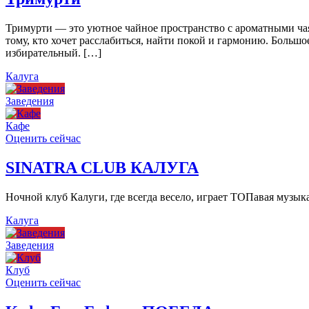
Тримурти — это уютное чайное пространство с ароматными чая
тому, кто хочет расслабиться, найти покой и гармонию. Больш
избирательный. […]
Калуга
Заведения
Кафе
Оценить сейчас
SINATRA CLUB КАЛУГА
Ночной клуб Калуги, где всегда весело, играет ТОПавая музы
Калуга
Заведения
Клуб
Оценить сейчас