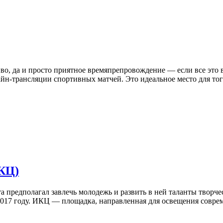
иво, да и просто приятное времяпрепровождение — если все это в
айн-трансляции спортивных матчей. Это идеальное место для тог
КЦ)
а предполагал завлечь молодежь и развить в ней таланты творче
2017 году. ИКЦ — площадка, направленная для освещения соврем