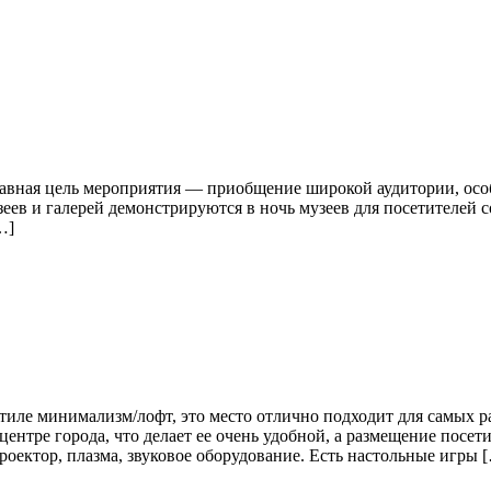
лавная цель мероприятия — приобщение широкой аудитории, осо
еев и галерей демонстрируются в ночь музеев для посетителей
…]
иле минимализм/лофт, это место отлично подходит для самых р
ентре города, что делает ее очень удобной, а размещение посет
оектор, плазма, звуковое оборудование. Есть настольные игры 