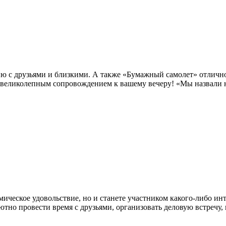
ию с друзьями и близкими. А также «Бумажный самолет» отличн
 великолепным сопровождением к вашему вечеру! «Мы назвали н
мическое удовольствие, но и станете участником какого-либо ин
тно провести время с друзьями, организовать деловую встречу,