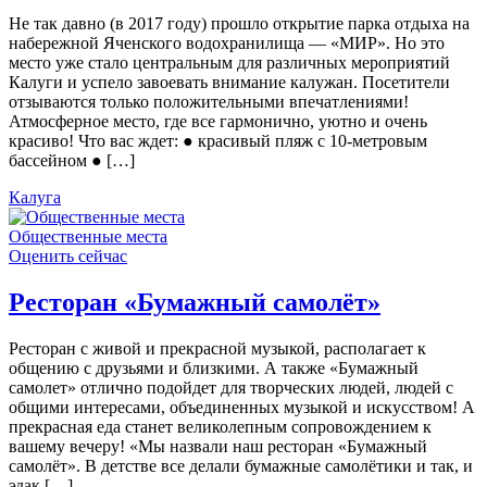
Не так давно (в 2017 году) прошло открытие парка отдыха на
набережной Яченского водохранилища — «МИР». Но это
место уже стало центральным для различных мероприятий
Калуги и успело завоевать внимание калужан. Посетители
отзываются только положительными впечатлениями!
Атмосферное место, где все гармонично, уютно и очень
красиво! Что вас ждет: ● красивый пляж с 10-метровым
бассейном ● […]
Калуга
Общественные места
Оценить сейчас
Ресторан «Бумажный самолёт»
Ресторан с живой и прекрасной музыкой, располагает к
общению с друзьями и близкими. А также «Бумажный
самолет» отлично подойдет для творческих людей, людей с
общими интересами, объединенных музыкой и искусством! А
прекрасная еда станет великолепным сопровождением к
вашему вечеру! «Мы назвали наш ресторан «Бумажный
самолёт». В детстве все делали бумажные самолётики и так, и
эдак […]